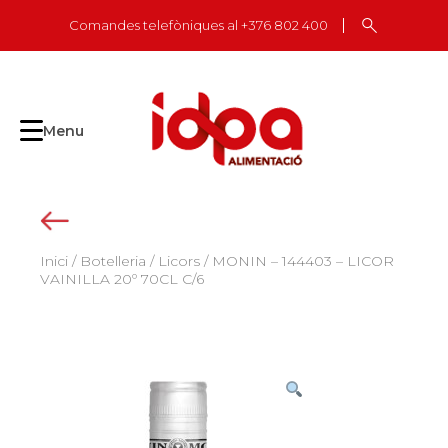
Skip
Comandes telefòniques al +376 802 400
to
content
Menu
Inici
/
Botelleria
/
Licors
/ MONIN – 144403 – LICOR
VAINILLA 20º 70CL C/6