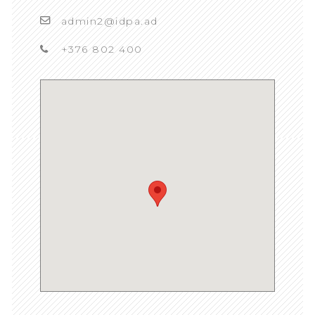
admin2@idpa.ad
+376 802 400