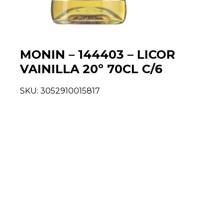
MONIN – 144403 – LICOR
VAINILLA 20º 70CL C/6
SKU:
3052910015817