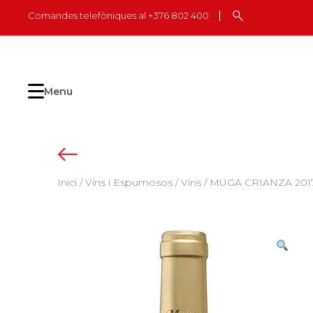
Skip
Comandes telefòniques al +376 802 400
to
content
Menu
Inici
/
Vins i Espumosos
/
Vins
/ MUGA CRIANZA 2017 14