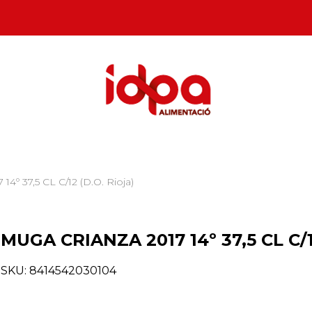
º 37,5 CL C/12 (D.O. Rioja)
MUGA CRIANZA 2017 14º 37,5 CL C/12
SKU:
8414542030104