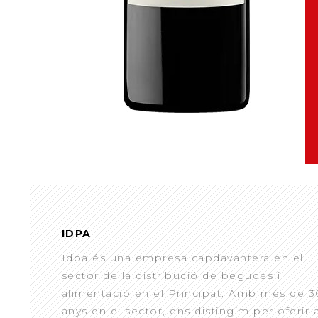
IDPA
Idpa és una empresa capdavantera en el
sector de la distribució de begudes i
alimentació en el Principat. Amb més de 3
anys en el sector, ens distingim per oferir 