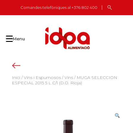
Skip
Comandes telefòniques al +376 802 400
to
content
Menu
Inici
/
Vins i Espumosos
/
Vins
/ MUGA SELECCION
ESPECIAL 2015 5 L C/1 (D.O. Rioja)