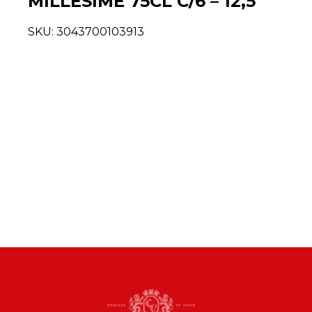
MILLESIME 75CL C/6 – 12,5º
SKU:
3043700103913