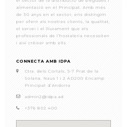
el sector de la distribució de begudes i
alimentació en el Principat. Amb més
de 30 anys en el sector, ens distingim
per oferir als nostres clients, la qualitat,
el servei i el lliurament que els
professionals de l’hostaleria necessiten
i així créixer amb ells.
CONNECTA AMB IDPA
Ctra. dels Cortals, 5-7 Prat de la
Solana, Naus 1 i 2 AD200 Encamp
Principat d’Andorra
admin2@idpa.ad
+376 802 400