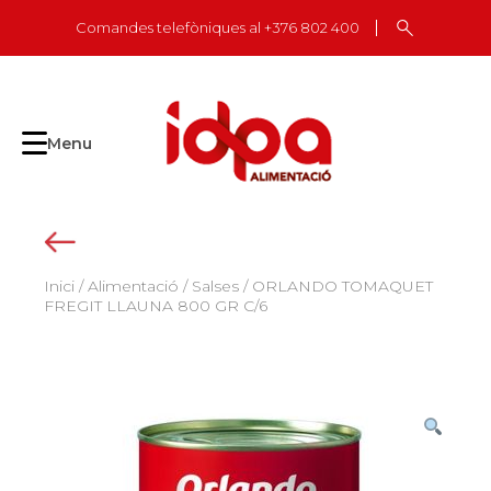
Skip
Comandes telefòniques al +376 802 400
to
content
Menu
Inici
/
Alimentació
/
Salses
/ ORLANDO TOMAQUET
FREGIT LLAUNA 800 GR C/6