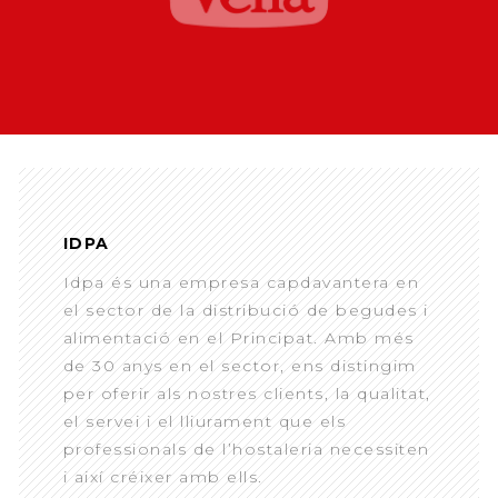
IDPA
Idpa és una empresa capdavantera en
el sector de la distribució de begudes i
alimentació en el Principat. Amb més
de 30 anys en el sector, ens distingim
per oferir als nostres clients, la qualitat,
el servei i el lliurament que els
professionals de l’hostaleria necessiten
i així créixer amb ells.