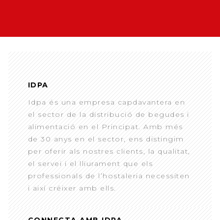
IDPA
Idpa és una empresa capdavantera en
el sector de la distribució de begudes i
alimentació en el Principat. Amb més
de 30 anys en el sector, ens distingim
per oferir als nostres clients, la qualitat,
el servei i el lliurament que els
professionals de l’hostaleria necessiten
i així créixer amb ells.
CONNECTA AMB IDPA