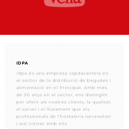
IDPA
Idpa és una empresa capdavantera en
el sector de la distribució de begudes i
alimentació en el Principat. Amb més
de 30 anys en el sector, ens distingim
per oferir als nostres clients, la qualitat,
el servei i el lliurament que els
professionals de l’hostaleria necessiten
i així créixer amb ells.