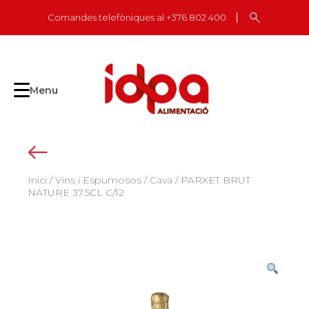
Skip
Comandes telefòniques al +376 802 400
to
content
Menu
Inici
/
Vins i Espumosos
/
Cava
/ PARXET BRUT
NATURE 37.5CL C/12