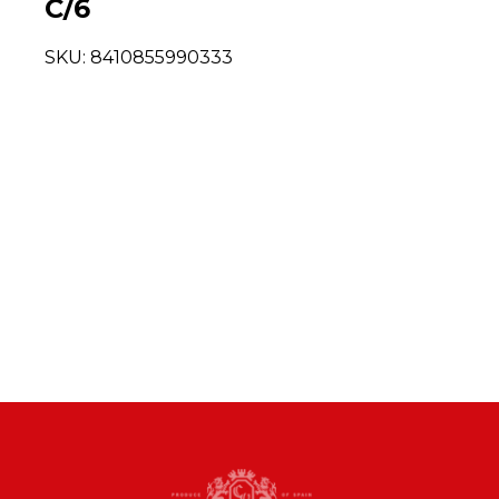
C/6
SKU:
8410855990333