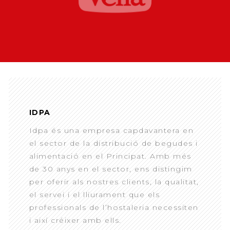
IDPA
Idpa és una empresa capdavantera en
el sector de la distribució de begudes i
alimentació en el Principat. Amb més
de 30 anys en el sector, ens distingim
per oferir als nostres clients, la qualitat,
el servei i el lliurament que els
professionals de l’hostaleria necessiten
i així créixer amb ells.