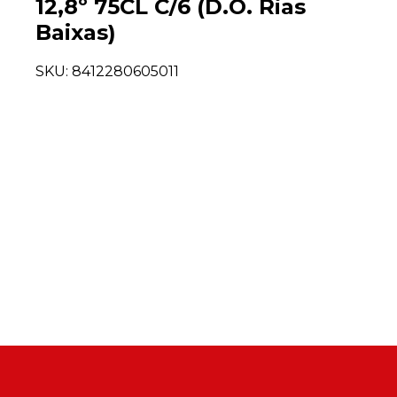
12,8º 75CL C/6 (D.O. Rias
Baixas)
SKU:
8412280605011