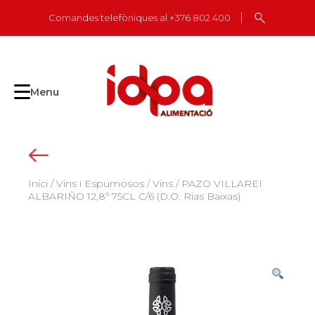
Skip
Comandes telefòniques al +376 802 400
to
content
Menu
Inici
/
Vins i Espumosos
/
Vins
/ PAZO VILLAREI
ALBARIÑO 12,8º 75CL C/6 (D.O. Rias Baixas)