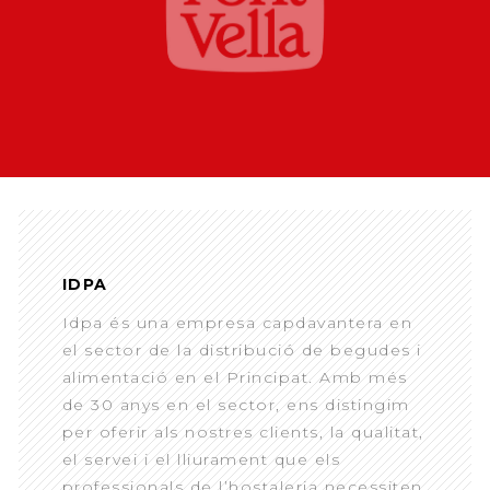
IDPA
Idpa és una empresa capdavantera en
el sector de la distribució de begudes i
alimentació en el Principat. Amb més
de 30 anys en el sector, ens distingim
per oferir als nostres clients, la qualitat,
el servei i el lliurament que els
professionals de l’hostaleria necessiten