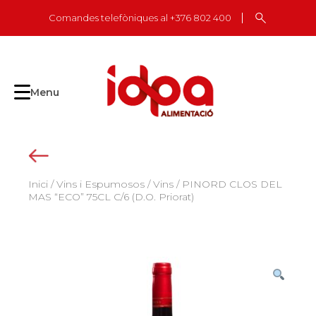
Skip
Comandes telefòniques al +376 802 400
to
content
Menu
Inici
/
Vins i Espumosos
/
Vins
/ PINORD CLOS DEL
MAS “ECO” 75CL C/6 (D.O. Priorat)