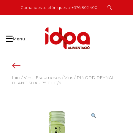
Skip
Comandes telefòniques al +376 802 400
to
content
Menu
Inici
/
Vins i Espumosos
/
Vins
/ PINORD REYNAL
BLANC SUAU 75 CL C/6