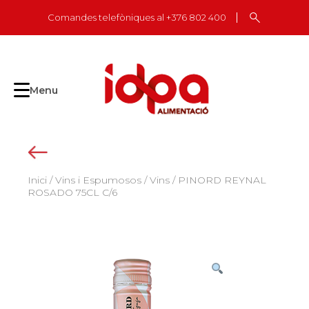
Skip
Comandes telefòniques al +376 802 400
to
content
Menu
Inici
/
Vins i Espumosos
/
Vins
/ PINORD REYNAL
ROSADO 75CL C/6