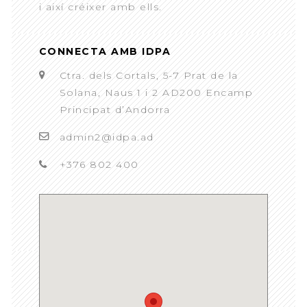
i així créixer amb ells.
CONNECTA AMB IDPA
Ctra. dels Cortals, 5-7 Prat de la
Solana, Naus 1 i 2 AD200 Encamp
Principat d’Andorra
admin2@idpa.ad
+376 802 400