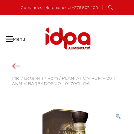
Skip
Comandes telefòniques al +376 802 400
to
content
Menu
Inici
/
Botelleria
/
Rom
/ PLANTATION RUM – 20TH
ANNIV BARBADOS XO 40º 70CL C/6