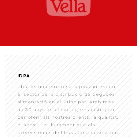
IDPA
Idpa és una empresa capdavantera en
el sector de la distribució de begudes i
alimentació en el Principat. Amb més
de 30 anys en el sector, ens distingim
per oferir als nostres clients, la qualitat,
el servei i el lliurament que els
professionals de l’hostaleria necessiten