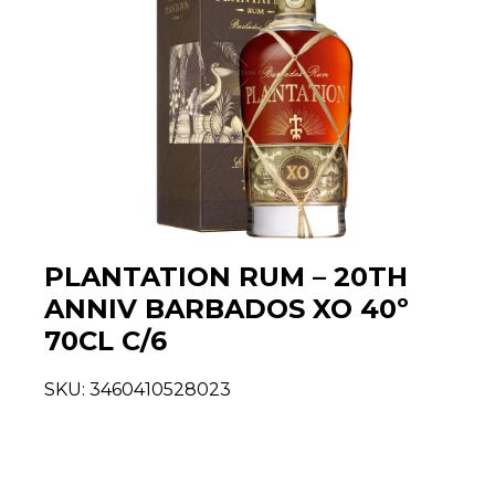
PLANTATION RUM – 20TH
ANNIV BARBADOS XO 40º
70CL C/6
SKU:
3460410528023