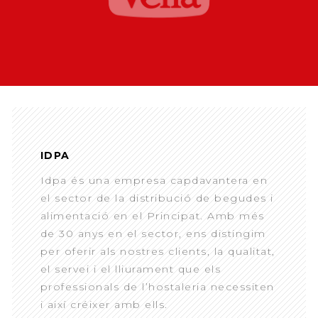
IDPA
Idpa és una empresa capdavantera en
el sector de la distribució de begudes i
alimentació en el Principat. Amb més
de 30 anys en el sector, ens distingim
per oferir als nostres clients, la qualitat,
el servei i el lliurament que els
professionals de l’hostaleria necessiten
i així créixer amb ells.