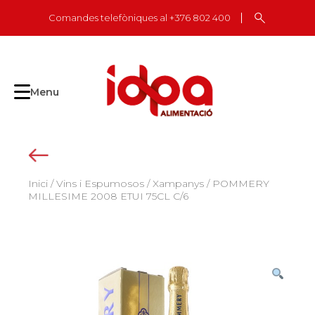
Skip
Comandes telefòniques al +376 802 400
to
content
Menu
Inici
/
Vins i Espumosos
/
Xampanys
/ POMMERY
MILLESIME 2008 ETUI 75CL C/6