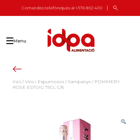
Skip
Comandes telefòniques al +376 802 400
to
content
Menu
Inici
/
Vins i Espumosos
/
Xampanys
/ POMMERY
ROSE ESTOIG 75CL C/6