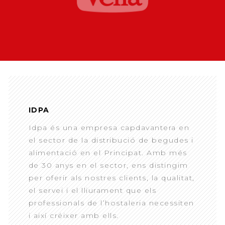
IDPA
Idpa és una empresa capdavantera en
el sector de la distribució de begudes i
alimentació en el Principat. Amb més
de 30 anys en el sector, ens distingim
per oferir als nostres clients, la qualitat,
el servei i el lliurament que els
professionals de l’hostaleria necessiten
i així créixer amb ells.