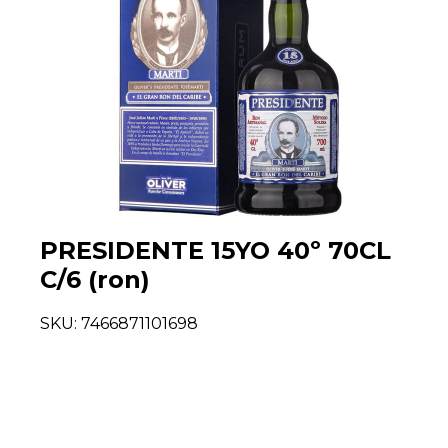
PRESIDENTE 15YO 40º 70CL
C/6 (ron)
SKU:
7466871101698