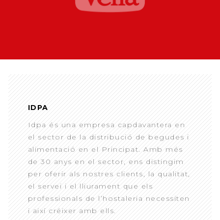
IDPA
Idpa és una empresa capdavantera en
el sector de la distribució de begudes i
alimentació en el Principat. Amb més
de 30 anys en el sector, ens distingim
per oferir als nostres clients, la qualitat,
el servei i el lliurament que els
professionals de l’hostaleria necessiten
i així créixer amb ells.