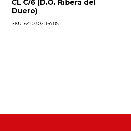
CL C/6 (D.O. Ribera del
Duero)
SKU:
8410302116705