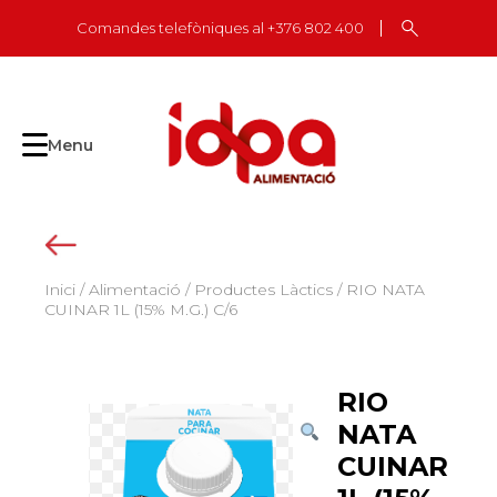
Skip
Comandes telefòniques al +376 802 400
to
content
Menu
Inici
/
Alimentació
/
Productes Làctics
/ RIO NATA
CUINAR 1L (15% M.G.) C/6
RIO
NATA
CUINAR