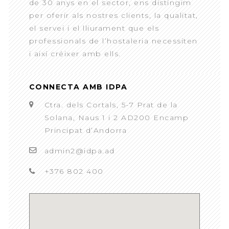
de 30 anys en el sector, ens distingim
per oferir als nostres clients, la qualitat,
el servei i el lliurament que els
professionals de l’hostaleria necessiten
i així créixer amb ells.
CONNECTA AMB IDPA
Ctra. dels Cortals, 5-7 Prat de la
Solana, Naus 1 i 2 AD200 Encamp
Principat d’Andorra
admin2@idpa.ad
+376 802 400