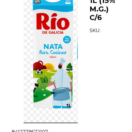
1L (15%
M.G.)
C/6
SKU:
8412779572107