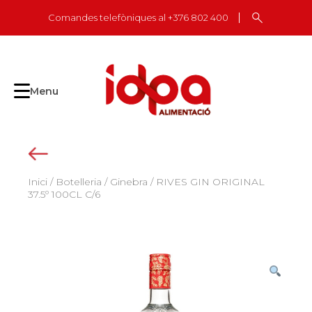
Skip
Comandes telefòniques al +376 802 400
to
content
Menu
Inici
/
Botelleria
/
Ginebra
/ RIVES GIN ORIGINAL
37.5º 100CL C/6