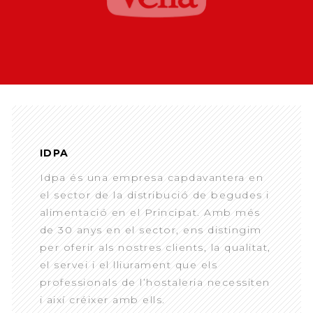
IDPA
Idpa és una empresa capdavantera en
el sector de la distribució de begudes i
alimentació en el Principat. Amb més
de 30 anys en el sector, ens distingim
per oferir als nostres clients, la qualitat,
el servei i el lliurament que els
professionals de l’hostaleria necessiten
i així créixer amb ells.