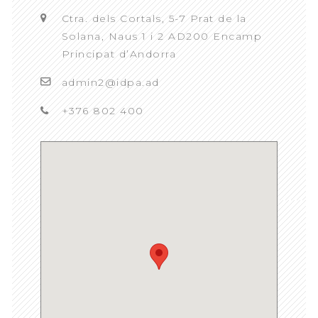
Ctra. dels Cortals, 5-7 Prat de la
Solana, Naus 1 i 2 AD200 Encamp
Principat d’Andorra
admin2@idpa.ad
+376 802 400