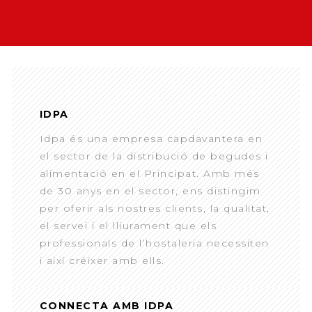
IDPA
Idpa és una empresa capdavantera en
el sector de la distribució de begudes i
alimentació en el Principat. Amb més
de 30 anys en el sector, ens distingim
per oferir als nostres clients, la qualitat,
el servei i el lliurament que els
professionals de l’hostaleria necessiten
i així créixer amb ells.
CONNECTA AMB IDPA