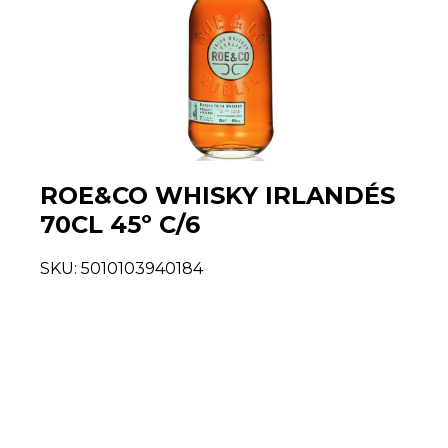
ROE&CO WHISKY IRLANDÉS
70CL 45º C/6
SKU:
5010103940184