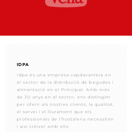
IDPA
Idpa és una empresa capdavantera en
el sector de la distribució de begudes i
alimentació en el Principat. Amb més
de 30 anys en el sector, ens distingim
per oferir als nostres clients, la qualitat,
el servei i el lliurament que els
professionals de l’hostaleria necessiten
i així créixer amb ells.