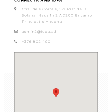
CONNECTA AMB IDPA
Ctra. dels Cortals, 5-7 Prat de la
Solana, Naus 1 i 2 AD200 Encamp
Principat d’Andorra
admin2@idpa.ad
+376 802 400