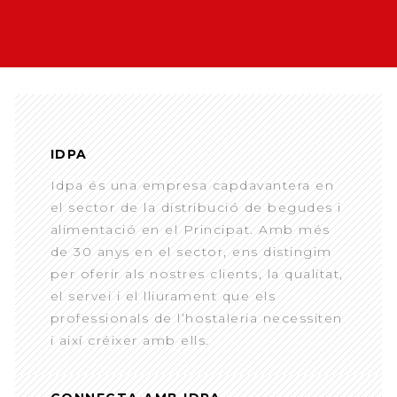
IDPA
Idpa és una empresa capdavantera en
el sector de la distribució de begudes i
alimentació en el Principat. Amb més
de 30 anys en el sector, ens distingim
per oferir als nostres clients, la qualitat,
el servei i el lliurament que els
professionals de l’hostaleria necessiten
i així créixer amb ells.