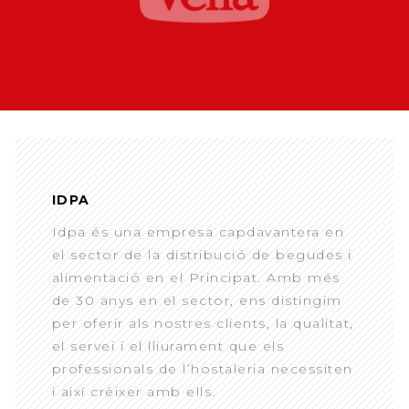
IDPA
Idpa és una empresa capdavantera en
el sector de la distribució de begudes i
alimentació en el Principat. Amb més
de 30 anys en el sector, ens distingim
per oferir als nostres clients, la qualitat,
el servei i el lliurament que els
professionals de l’hostaleria necessiten
i així créixer amb ells.