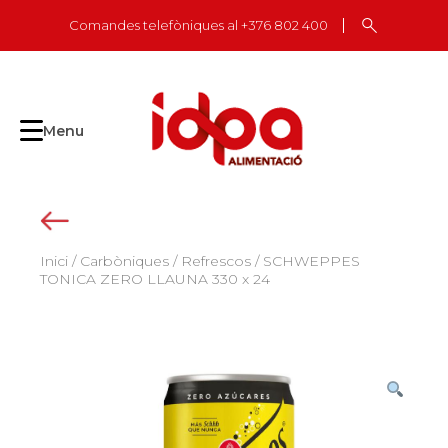
Skip
Comandes telefòniques al +376 802 400
to
content
Menu
Inici
/
Carbòniques
/
Refrescos
/ SCHWEPPES
TONICA ZERO LLAUNA 330 x 24