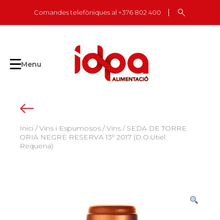
Skip
Comandes telefòniques al +376 802 400
to
content
Menu
Inici
/
Vins i Espumosos
/
Vins
/ SEDA DE TORRE
ORIA NEGRE RESERVA 13º 2017 (D.O.Utiel
Requena)