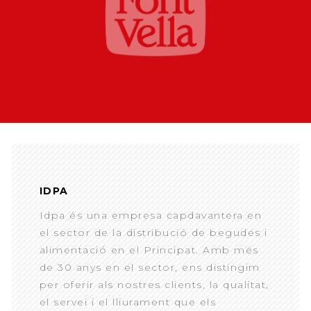
IDPA
Idpa és una empresa capdavantera en
el sector de la distribució de begudes i
alimentació en el Principat. Amb més
de 30 anys en el sector, ens distingim
per oferir als nostres clients, la qualitat,
el servei i el lliurament que els