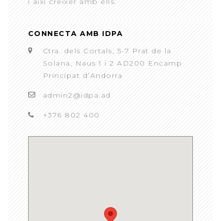
i així créixer amb ells.
CONNECTA AMB IDPA
Ctra. dels Cortals, 5-7 Prat de la
Solana, Naus 1 i 2 AD200 Encamp
Principat d’Andorra
admin2@idpa.ad
+376 802 400