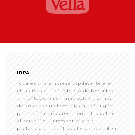
IDPA
Idpa és una empresa capdavantera en
el sector de la distribució de begudes i
alimentació en el Principat. Amb més
de 30 anys en el sector, ens distingim
per oferir als nostres clients, la qualitat,
el servei i el lliurament que els
professionals de l’hostaleria necessiten