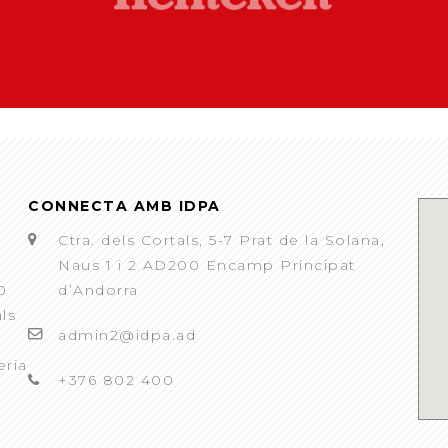
CONNECTA AMB IDPA
Ctra. dels Cortals, 5-7 Prat de la Solana,
Naus 1 i 2 AD200 Encamp Principat
0
d’Andorra
als
admin2@idpa.ad
eria
+376 802 400