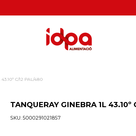
3.10º C/12 PAL/480
TANQUERAY GINEBRA 1L 43.10º C
SKU:
5000291021857