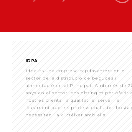
IDPA
Idpa és una empresa capdavantera en el
sector de la distribució de begudes i
alimentació en el Principat. Amb més de 3
anys en el sector, ens distingim per oferir 
nostres clients, la qualitat, el servei i el
lliurament que els professionals de l’hostal
necessiten i així créixer amb ells.