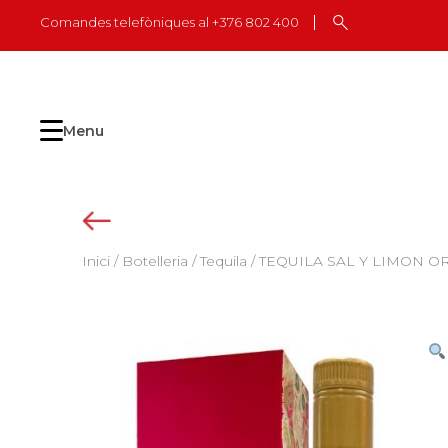
Skip
Comandes telefòniques al +376 802 400
to
content
Menu
Inici
/
Botelleria
/
Tequila
/ TEQUILA SAL Y LIMON OR