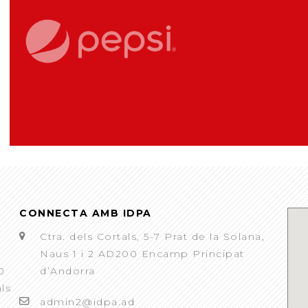
CONNECTA AMB IDPA
Ctra. dels Cortals, 5-7 Prat de la Solana,
Naus 1 i 2 AD200 Encamp Principat
0
d’Andorra
als
admin2@idpa.ad