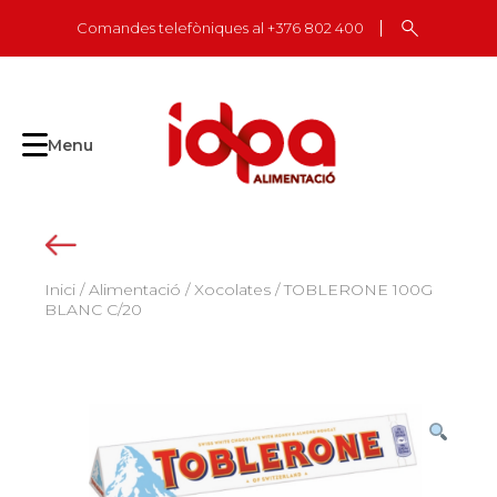
Skip
Comandes telefòniques al +376 802 400
to
content
Menu
Inici
/
Alimentació
/
Xocolates
/ TOBLERONE 100G
BLANC C/20