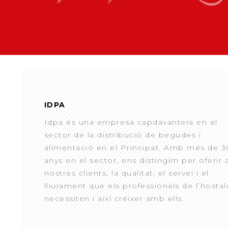
IDPA
Idpa és una empresa capdavantera en el
sector de la distribució de begudes i
alimentació en el Principat. Amb més de 3
anys en el sector, ens distingim per oferir 
nostres clients, la qualitat, el servei i el
lliurament que els professionals de l’hostal
necessiten i així créixer amb ells.