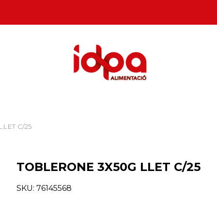
LET C/25
TOBLERONE 3X50G LLET C/25
SKU:
76145568