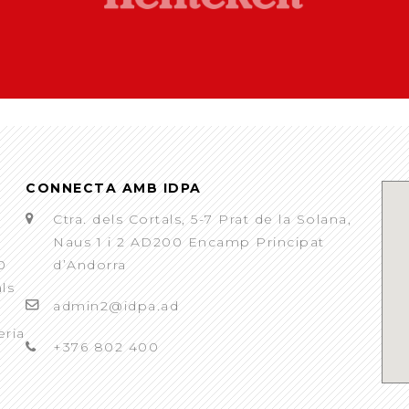
CONNECTA AMB IDPA
Ctra. dels Cortals, 5-7 Prat de la Solana,
Naus 1 i 2 AD200 Encamp Principat
0
d’Andorra
als
admin2@idpa.ad
eria
+376 802 400