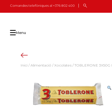
Skip
Comandes telefòniques al +376 802 400
to
content
Menu
Inici
/
Alimentació
/
Xocolates
/ TOBLERONE 3X50G L