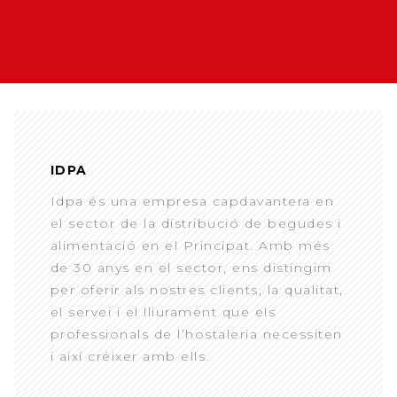
IDPA
Idpa és una empresa capdavantera en
el sector de la distribució de begudes i
alimentació en el Principat. Amb més
de 30 anys en el sector, ens distingim
per oferir als nostres clients, la qualitat,
el servei i el lliurament que els
professionals de l’hostaleria necessiten
i així créixer amb ells.