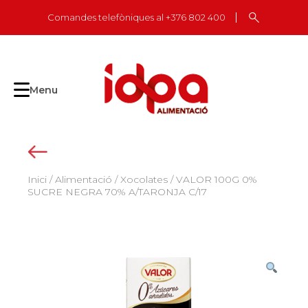
Skip
Comandes telefòniques al +376 802 400
to
content
Menu
Inici
/
Alimentació
/
Xocolates
/ VALOR 100G 0%
SUCRE NEGRA 70% A/TARONJA C/17