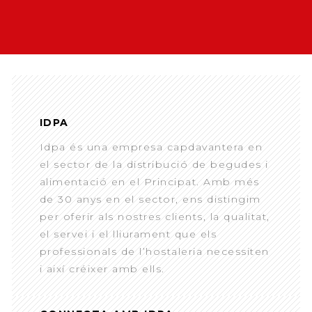
IDPA
Idpa és una empresa capdavantera en
el sector de la distribució de begudes i
alimentació en el Principat. Amb més
de 30 anys en el sector, ens distingim
per oferir als nostres clients, la qualitat,
el servei i el lliurament que els
professionals de l’hostaleria necessiten
i així créixer amb ells.