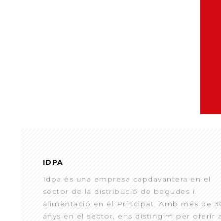
IDPA
Idpa és una empresa capdavantera en el
sector de la distribució de begudes i
alimentació en el Principat. Amb més de 3
anys en el sector, ens distingim per oferir 