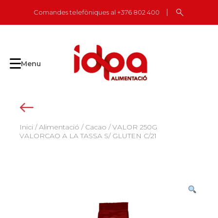
Skip
Comandes telefòniques al +376 802 400
to
content
Menu
Inici
/
Alimentació
/
Cacao
/ VALOR 250G
VALORCAO A LA TASSA S/ GLUTEN C/21