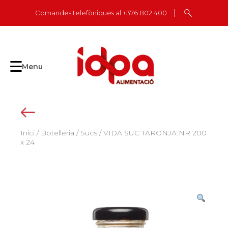
Skip
Comandes telefòniques al +376 802 400
to
content
Menu
Inici
/
Botelleria
/
Sucs
/ VIDA SUC TARONJA NR 200
x 24