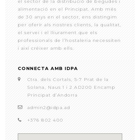
el sector de la distribució de begudes i
alimentació en el Principat. Amb més
de 30 anys en el sector, ens distingim
per oferir als nostres clients, la qualitat,
el servei i el lliurament que els
professionals de l’hostaleria necessiten
i així créixer amb ells.
CONNECTA AMB IDPA
Ctra. dels Cortals, 5-7 Prat de la
Solana, Naus 1 i 2 AD200 Encamp
Principat d’Andorra
admin2@idpa.ad
+376 802 400