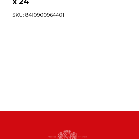
x 24
SKU:
8410900964401