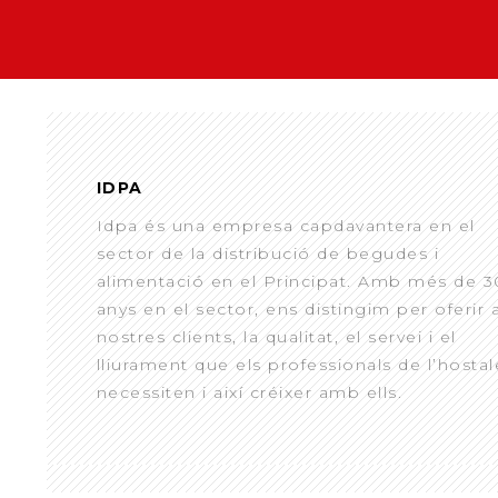
IDPA
Idpa és una empresa capdavantera en el
sector de la distribució de begudes i
alimentació en el Principat. Amb més de 3
anys en el sector, ens distingim per oferir 
nostres clients, la qualitat, el servei i el
lliurament que els professionals de l’hostal
necessiten i així créixer amb ells.