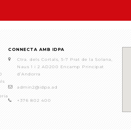
CONNECTA AMB IDPA
Ctra. dels Cortals, 5-7 Prat de la Solana,
Naus 1 i 2 AD200 Encamp Principat
0
d’Andorra
als
admin2@idpa.ad
eria
+376 802 400