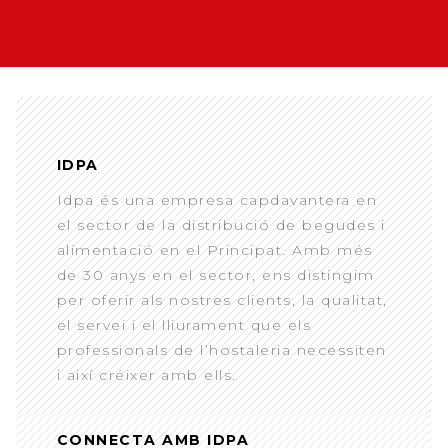
IDPA
Idpa és una empresa capdavantera en
el sector de la distribució de begudes i
alimentació en el Principat. Amb més
de 30 anys en el sector, ens distingim
per oferir als nostres clients, la qualitat,
el servei i el lliurament que els
professionals de l’hostaleria necessiten
i així créixer amb ells.
CONNECTA AMB IDPA