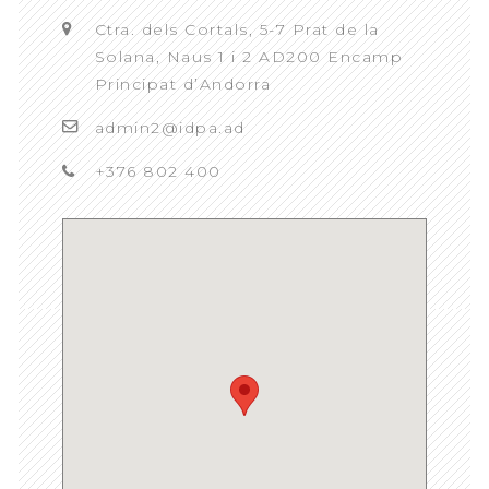
Ctra. dels Cortals, 5-7 Prat de la
Solana, Naus 1 i 2 AD200 Encamp
Principat d’Andorra
admin2@idpa.ad
+376 802 400