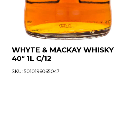
WHYTE & MACKAY WHISKY
40º 1L C/12
SKU:
5010196065047