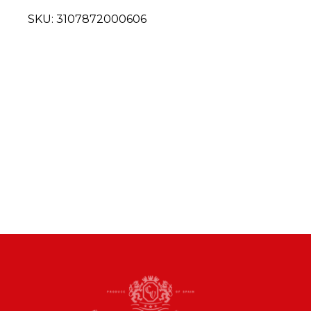
SKU:
3107872000606