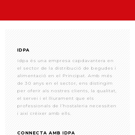
IDPA
Idpa és una empresa capdavantera en
el sector de la distribució de begudes i
alimentació en el Principat. Amb més
de 30 anys en el sector, ens distingim
per oferir als nostres clients, la qualitat,
el servei i el lliurament que els
professionals de l’hostaleria necessiten
i així créixer amb ells.
CONNECTA AMB IDPA