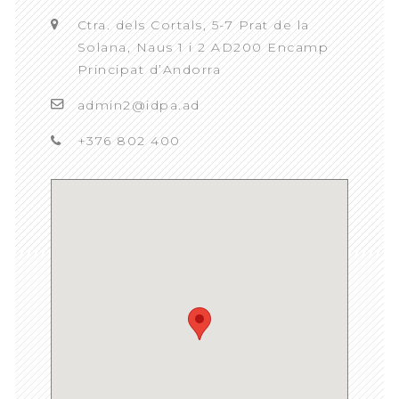
Ctra. dels Cortals, 5-7 Prat de la
Solana, Naus 1 i 2 AD200 Encamp
Principat d’Andorra
admin2@idpa.ad
+376 802 400