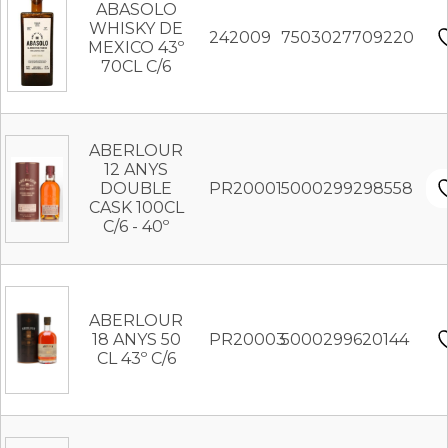
ABASOLO
WHISKY DE
242009
7503027709220
MEXICO 43º
70CL C/6
ABERLOUR
12 ANYS
DOUBLE
PR20001
5000299298558
CASK 100CL
C/6 - 40º
ABERLOUR
18 ANYS 50
PR20003
5000299620144
CL 43º C/6