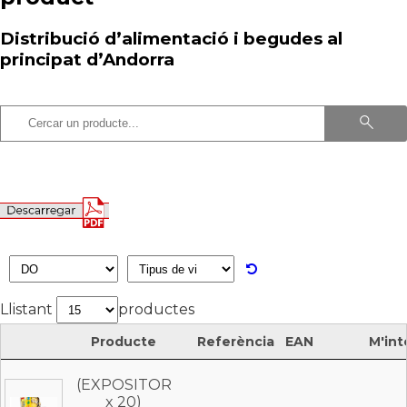
Distribució d’alimentació i begudes al
principat d’Andorra
Llistant
productes
Producte
Referència
EAN
M'int
Producte
Referència
EAN
M'int
(EXPOSITOR
x 20)