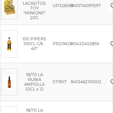
LACASITOS
UP326067
8410740911597
TOY
"MINIONS"
20G
100 PIPERS
100CL C/6 -
PR20602
80432402856
40º
18/70 LA
RUBIA
571907
8413462110002
AMPOLLA
33CL x 12
18/70 LA