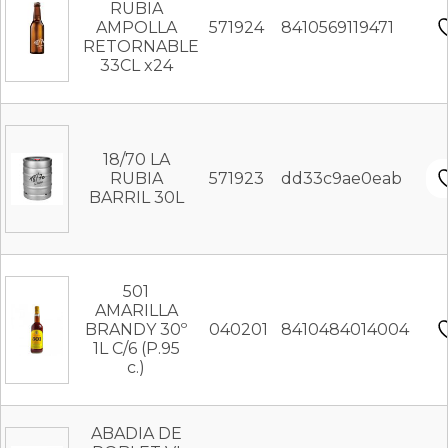
RUBIA
AMPOLLA
571924
8410569119471
RETORNABLE
33CL x24
18/70 LA
RUBIA
571923
dd33c9ae0eab
BARRIL 30L
501
AMARILLA
BRANDY 30º
040201
8410484014004
1L C/6 (P.95
c.)
ABADIA DE