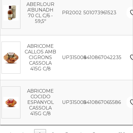
ABERLOUR
A'BUNADH
PR2002
501073961523
70 CL C/6 -
59,5º
ABRICOME
CALLOS AMB
CIGRONS
UP315004
8410867042235
CASSOLA
415G C/8
ABRICOME
COCIDO
ESPANYOL
UP315005
8410867065586
CASSOLA
415G C/8