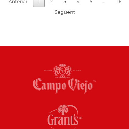
Anterior
1
2
3
4
5
…
116
Següent