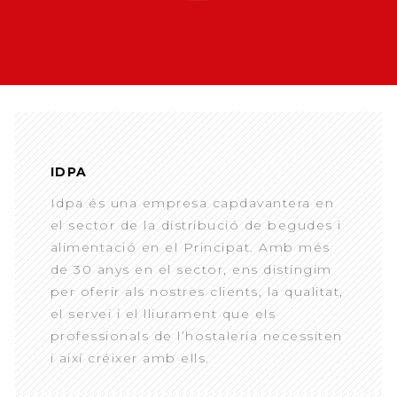
IDPA
Idpa és una empresa capdavantera en
el sector de la distribució de begudes i
alimentació en el Principat. Amb més
de 30 anys en el sector, ens distingim
per oferir als nostres clients, la qualitat,
el servei i el lliurament que els
professionals de l’hostaleria necessiten
i així créixer amb ells.