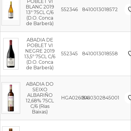
POBLET VI
BLANC 2019
552346
8410013018572
13º 75CL C/6
(D.O. Conca
de Barberà)
ABADIA DE
POBLET VI
NEGRE 2019
552345
8410013018558
13,5º 75CL C/6
(D.O. Conca
de Barberà)
ABADIA DO
SEIXO
ALBARIÑO
HGA026006
8410302845001
12,68% 75CL
C/6 (Rias
Baixas)