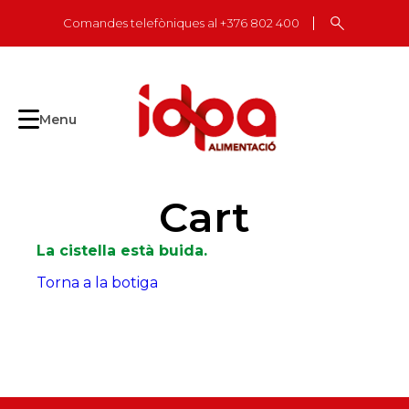
Skip
Comandes telefòniques al +376 802 400
to
content
Menu
Cart
La cistella està buida.
Torna a la botiga