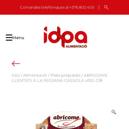
Skip
Comandes telefòniques al +376 802 400
to
content
Menu
Inici
/
Alimentació
/
Plats preparats
/ ABRICOME
LLENTIES A LA RIOJANA CASSOLA 415G C/8