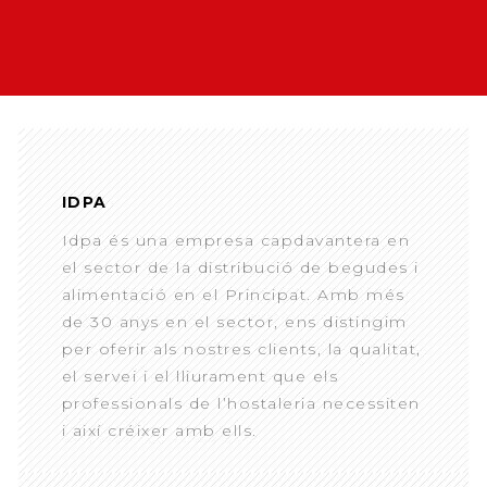
IDPA
Idpa és una empresa capdavantera en
el sector de la distribució de begudes i
alimentació en el Principat. Amb més
de 30 anys en el sector, ens distingim
per oferir als nostres clients, la qualitat,
el servei i el lliurament que els
professionals de l’hostaleria necessiten
i així créixer amb ells.