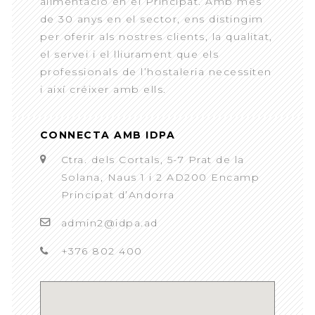
alimentació en el Principat. Amb més
de 30 anys en el sector, ens distingim
per oferir als nostres clients, la qualitat,
el servei i el lliurament que els
professionals de l’hostaleria necessiten
i així créixer amb ells.
CONNECTA AMB IDPA
Ctra. dels Cortals, 5-7 Prat de la
Solana, Naus 1 i 2 AD200 Encamp
Principat d’Andorra
admin2@idpa.ad
+376 802 400