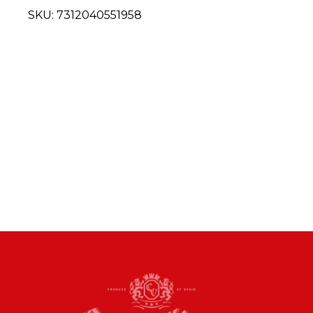
SKU:
7312040551958