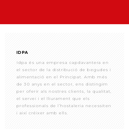
IDPA
Idpa és una empresa capdavantera en
el sector de la distribució de begudes i
alimentació en el Principat. Amb més
de 30 anys en el sector, ens distingim
per oferir als nostres clients, la qualitat,
el servei i el lliurament que els
professionals de l’hostaleria necessiten
i així créixer amb ells.