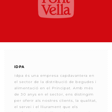
IDPA
Idpa és una empresa capdavantera en
el sector de la distribució de begudes i
alimentació en el Principat. Amb més
de 30 anys en el sector, ens distingim
per oferir als nostres clients, la qualitat,
el servei i el lliurament que els