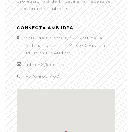
professionals de l’hostaleria necessiten
i així créixer amb ells.
CONNECTA AMB IDPA
Ctra. dels Cortals, 5-7 Prat de la
Solana, Naus 1 i 2 AD200 Encamp
Principat d’Andorra
admin2@idpa.ad
+376 802 400