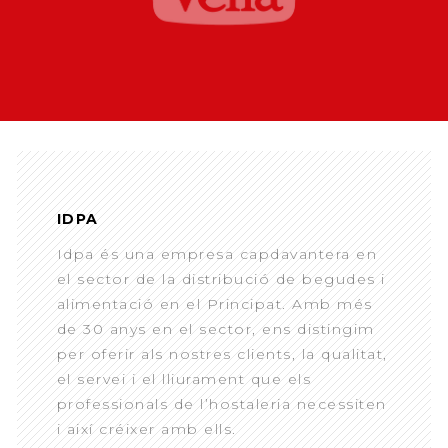
IDPA
Idpa és una empresa capdavantera en
el sector de la distribució de begudes i
alimentació en el Principat. Amb més
de 30 anys en el sector, ens distingim
per oferir als nostres clients, la qualitat,
el servei i el lliurament que els
professionals de l’hostaleria necessiten
i així créixer amb ells.