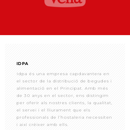
IDPA
Idpa és una empresa capdavantera en
el sector de la distribució de begudes i
alimentació en el Principat. Amb més
de 30 anys en el sector, ens distingim
per oferir als nostres clients, la qualitat,
el servei i el lliurament que els
professionals de l’hostaleria necessiten
i així créixer amb ells.