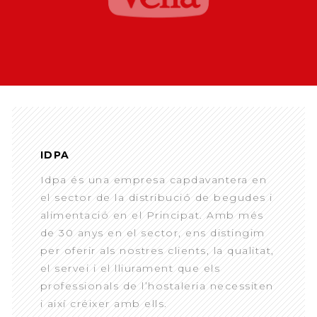
IDPA
Idpa és una empresa capdavantera en
el sector de la distribució de begudes i
alimentació en el Principat. Amb més
de 30 anys en el sector, ens distingim
per oferir als nostres clients, la qualitat,
el servei i el lliurament que els
professionals de l’hostaleria necessiten
i així créixer amb ells.