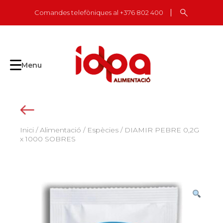
Skip
Comandes telefòniques al +376 802 400
to
content
Menu
Inici
/
Alimentació
/
Espècies
/ DIAMIR PEBRE 0,2G
x 1000 SOBRES